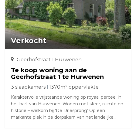
Verkocht
Geerhofstraat 1 Hurwenen
Te koop woning aan de
Geerhofstraat 1 te Hurwenen
3 slaapkamers
1370m² oppervlakte
Karaktervolle vrijstaande woning op royaal perceel in
het hart van Hurwenen. Wonen met sfeer, ruimte en
historie – welkom bij ‘De Driesprong’ Op een
markante plek in de dorpskern van het landelijke
Hurwenen, op de kruising van de Geerhofstraat en de
H.W. van Heelstraat, staat deze unieke vrijstaande