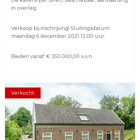
De kavel is per direct beschikbaar, aanvaarding
plaats per m2 conform voorwaarden gemeente
in overleg.
Maasdriel. De realisatiekosten zijn prijs vast tot 15
december 2016
Verkoop bij inschrijving! Sluitingsdatum:
maandag 6 december 2021 12.00 uur.
Bieden vanaf: € 350.000,00 v.o.n.
Verkocht