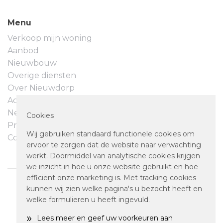
Menu
Verkoop mijn woning
Aanbod
Nieuwbouw
Overige diensten
Over Nieuwdorp
Actueel
Neem contact op
Cookies
Privacyverklaring
Wij gebruiken standaard functionele cookies om
Cookievoorkeuren
ervoor te zorgen dat de website naar verwachting
werkt. Doormiddel van analytische cookies krijgen
we inzicht in hoe u onze website gebruikt en hoe
efficiënt onze marketing is. Met tracking cookies
kunnen wij zien welke pagina's u bezocht heeft en
© 2026 NIEUWDORP MAKELAARDIJ. POWERED BY
welke formulieren u heeft ingevuld.
MARBLE IT
»
Lees meer en geef uw voorkeuren aan