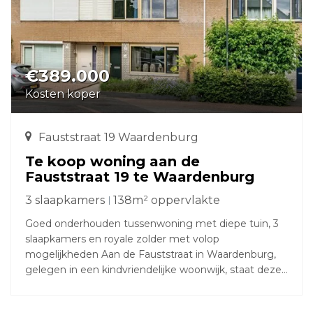
€389.000
Kosten koper
Fauststraat 19 Waardenburg
Te koop woning aan de
Fauststraat 19 te Waardenburg
3 slaapkamers
138m² oppervlakte
Goed onderhouden tussenwoning met diepe tuin, 3
slaapkamers en royale zolder met volop
mogelijkheden Aan de Fauststraat in Waardenburg,
gelegen in een kindvriendelijke woonwijk, staat deze
verzorgde tussenwoning met een verrassend diepe
en onderhoudsvriendelijke achtertuin op het westen.