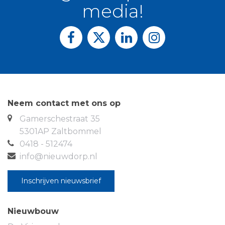
kastruimte.
media!
Overig: De woning dateert van 1969, maar in de
afgelopen jaren zijn verschillende onderdelen
vernieuwd. De woning verkeert in een keurige staat
van onderhoud en is m.u.v. de voordeur geheel
voorzien van dubbele beglazing. Voor wie op zoek is
naar een nette, betaalbare woning, is een
bezichtiging van deze woning zeker de moeite
Neem contact met ons op
waard.
Gamerschestraat 35
5301AP Zaltbommel
0418 - 512474
info@nieuwdorp.nl
Inschrijven nieuwsbrief
Nieuwbouw